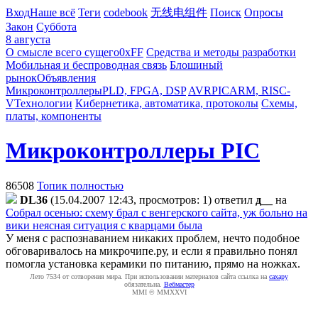
Вход
Наше всё
Теги
codebook
无线电组件
Поиск
Опросы
Закон
Суббота
8 августа
О смысле всего сущего
0xFF
Средства и методы разработки
Мобильная и беспроводная связь
Блошиный
рынок
Объявления
Микроконтроллеры
PLD, FPGA, DSP
AVR
PIC
ARM, RISC-
V
Технологии
Кибернетика, автоматика, протоколы
Схемы,
платы, компоненты
Микроконтроллеры PIC
86508
Топик полностью
DL36
(15.04.2007 12:43, просмотров: 1)
ответил
д__
на
Собрал осенью: схему брал с венгерского сайта, уж больно на
вики неясная ситуация с кварцами была
У меня с распознаванием никаких проблем, нечто подобное
обговаривалось на микрочипе.ру, и если я правильно понял
помогла установка керамики по питанию, прямо на ножках.
Лето 7534 от сотворения мира. При использовании материалов сайта ссылка на
caxapу
обязательна.
Вебмастер
MMI © MMXXVI