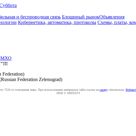
Суббота
ильная и беспроводная связь
Блошиный рынок
Объявления
нологии
Кибернетика, автоматика, протоколы
Схемы, платы, ко
ИМХО
"!!!
)
)
ето 7534 от сотворения мира. При использовании материалов сайта ссылка на
caxapу
обязательна.
Вебмаст
MMI © MMXXVI