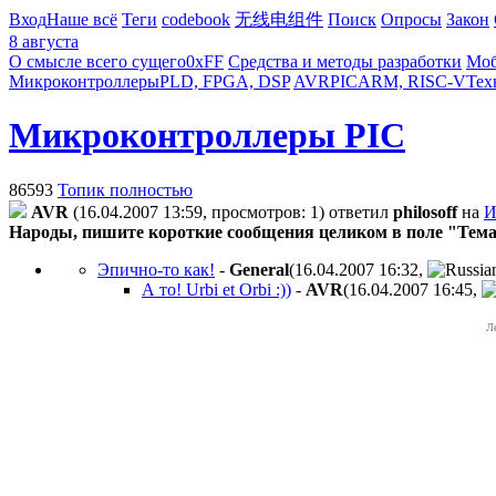
Вход
Наше всё
Теги
codebook
无线电组件
Поиск
Опросы
Закон
8 августа
О смысле всего сущего
0xFF
Средства и методы разработки
Моб
Микроконтроллеры
PLD, FPGA, DSP
AVR
PIC
ARM, RISC-V
Тех
Микроконтроллеры PIC
86593
Топик полностью
AVR
(16.04.2007 13:59, просмотров: 1)
ответил
philosoff
на
Народы, пишите короткие сообщения целиком в поле "Тема
Эпично-то как!
-
General
(16.04.2007 16:32
,
А то! Urbi et Orbi :))
-
AVR
(16.04.2007 16:45
,
Л