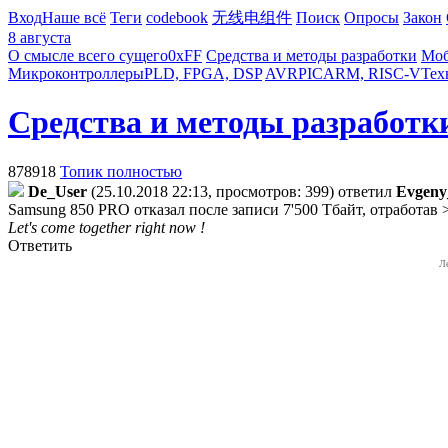
Вход
Наше всё
Теги
codebook
无线电组件
Поиск
Опросы
Закон
8 августа
О смысле всего сущего
0xFF
Средства и методы разработки
Моб
Микроконтроллеры
PLD, FPGA, DSP
AVR
PIC
ARM, RISC-V
Тех
Средства и методы разработк
878918
Топик полностью
De_User
(25.10.2018 22:13, просмотров: 399)
ответил
Evgen
Samsung 850 PRO отказал после записи 7'500 Тбайт, отработав
Let's come together right now !
Ответить
Л