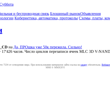
Суббота
ильная и беспроводная связь
Блошиный рынок
Объявления
нологии
Кибернетика, автоматика, протоколы
Схемы, платы, ко
и
y_CD
на
Да, ПРОшка уже 50к пережила. Сильно!
 > 17'426 часов. Число циклов перезаписи ячеек MLC 3D V-NAND
ето 7534 от сотворения мира. При использовании материалов сайта ссылка на
caxapу
обязательна.
Вебмаст
MMI © MMXXVI