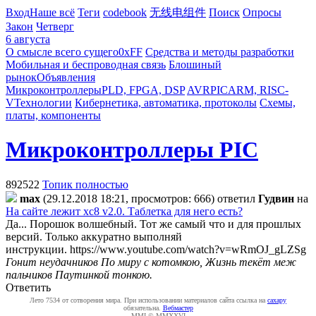
Вход
Наше всё
Теги
codebook
无线电组件
Поиск
Опросы
Закон
Четверг
6 августа
О смысле всего сущего
0xFF
Средства и методы разработки
Мобильная и беспроводная связь
Блошиный
рынок
Объявления
Микроконтроллеры
PLD, FPGA, DSP
AVR
PIC
ARM, RISC-
V
Технологии
Кибернетика, автоматика, протоколы
Схемы,
платы, компоненты
Микроконтроллеры PIC
892522
Топик полностью
max
(29.12.2018 18:21, просмотров: 666)
ответил
Гудвин
на
На сайте лежит xc8 v2.0. Таблетка для него есть?
Да... Порошок волшебный. Тот же самый что и для прошлых
версий. Только аккуратно выполняй
инструкции.
https://www.youtube.com/watch?v=wRmOJ_gLZSg
Гонит неудачников По миру с котомкою, Жизнь текёт меж
пальчиков Паутинкой тонкою.
Ответить
Лето 7534 от сотворения мира. При использовании материалов сайта ссылка на
caxapу
обязательна.
Вебмастер
MMI © MMXXVI