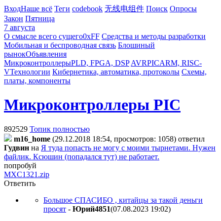
Вход
Наше всё
Теги
codebook
无线电组件
Поиск
Опросы
Закон
Пятница
7 августа
О смысле всего сущего
0xFF
Средства и методы разработки
Мобильная и беспроводная связь
Блошиный
рынок
Объявления
Микроконтроллеры
PLD, FPGA, DSP
AVR
PIC
ARM, RISC-
V
Технологии
Кибернетика, автоматика, протоколы
Схемы,
платы, компоненты
Микроконтроллеры PIC
892529
Топик полностью
m16_home
(29.12.2018 18:54, просмотров: 1058)
ответил
Гудвин
на
Я туда попасть не могу с моими тырнетами. Нужен
файлик. Ксюшин (попадался тут) не работает.
попробуй
MXC1321.zip
Ответить
Большое СПАСИБО , китайцы за такой деньги
просят
-
Юpий4851
(07.08.2023 19:02
)