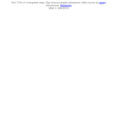
Лето 7534 от сотворения мира. При использовании материалов сайта ссылка на
caxapу
обязательна.
Вебмастер
MMI © MMXXVI