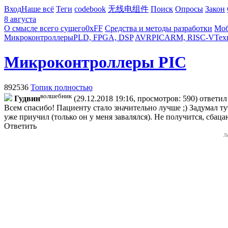
Вход
Наше всё
Теги
codebook
无线电组件
Поиск
Опросы
Закон
8 августа
О смысле всего сущего
0xFF
Средства и методы разработки
Моб
Микроконтроллеры
PLD, FPGA, DSP
AVR
PIC
ARM, RISC-V
Тех
Микроконтроллеры PIC
892536
Топик полностью
волшебник
Гудвин
(29.12.2018 19:16, просмотров: 590)
ответи
Всем спасибо! Пациенту стало значительно лучше ;) Задумал ту
уже приучил (только он у меня завалялся). Не получится, сбаца
Ответить
Л