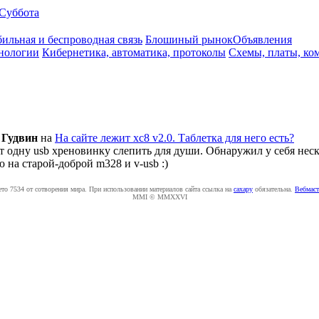
Суббота
ильная и беспроводная связь
Блошиный рынок
Объявления
нологии
Кибернетика, автоматика, протоколы
Схемы, платы, ко
л
Гудвин
на
На сайте лежит xc8 v2.0. Таблетка для него есть?
т одну usb хреновинку слепить для души. Обнаружил у себя неско
ю
на старой-доброй m328 и v-usb :)
ето 7534 от сотворения мира. При использовании материалов сайта ссылка на
caxapу
обязательна.
Вебмаст
MMI © MMXXVI