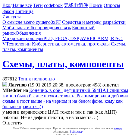
Вход
Наше всё
Теги
codebook
无线电组件
Поиск
Опросы
Закон
Пятница
7 августа
О смысле всего сущего
0xFF
Средства и методы разработки
Мобильная и беспроводная связь
Блошиный
рынок
Объявления
Микроконтроллеры
PLD, FPGA, DSP
AVR
PIC
ARM, RISC-
V
Технологии
Кибернетика, автоматика, протоколы
Схемы,
платы, компоненты
Схемы, платы, компоненты
897612
Топик полностью
Лагунов
(19.01.2019 20:38, просмотров: 498)
ответил
MBedder
на
Конечно, в обе - дефицитный 594ПА1 слишком
жирно было бы две штуки ставить. Реанимировал и добавил
схемы в пост выше - на черном и на белом фоне, кому как
больше нравится :))
у меня в кардиоскопе ЦАП тоже и так и так (как АЦП)
работал. Не из дефицитности, а из-за места. :-)
Ответить
Лето 7534 от сотворения мира. При использовании материалов сайта ссылка на
caxapу
обязательна.
Вебмастер
MMI © MMXXVI