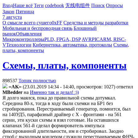
Вход
Наше всё
Теги
codebook
无线电组件
Поиск
Опросы
Закон
Пятница
7 августа
О смысле всего сущего
0xFF
Средства и методы разработки
Мобильная и беспроводная связь
Блошиный
рынок
Объявления
Микроконтроллеры
PLD, FPGA, DSP
AVR
PIC
ARM, RISC-
V
Технологии
Кибернетика, автоматика, протоколы
Схемы,
платы, компоненты
Схемы, платы, компоненты
898537
Топик полностью
=AK=
(23.01.2019 14:34 - 14:40, просмотров: 1027)
ответил
MBedder
на
Именно так и делал! :))
Я долго маялся, пока до правильной схемы дотумкал.
Середина 80-х, тогда в ходу были схемки на БР1 без
стробирования.
Перестраиваемый генератор, помнится, был
на 140УД5, парафазный драйвер с Х - фронтами - на 561
серии, эти куски схемы я взял готовые. На оставшихся
клапанах 561-й сделал формирователь импульса
фиксированной длительности, им и стробировал. Заодно
строб с выходным кондером служили перестраиваемым ФНЧ-