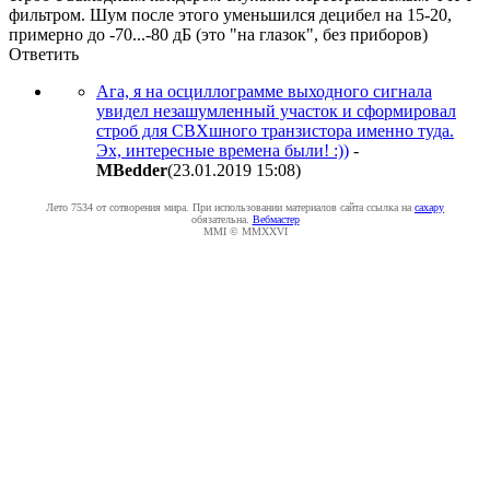
фильтром. Шум после этого уменьшился децибел на 15-20,
примерно до -70...-80 дБ (это "на глазок", без приборов)
Ответить
Ага, я на осциллограмме выходного сигнала
увидел незашумленный участок и сформировал
строб для СВХшного транзистора именно туда.
Эх, интересные времена были! :))
-
MBedder
(23.01.2019 15:08
)
Лето 7534 от сотворения мира. При использовании материалов сайта ссылка на
caxapу
обязательна.
Вебмастер
MMI © MMXXVI