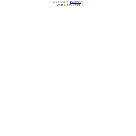
обязательна.
Вебмастер
MMI © MMXXVI