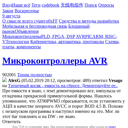
Вход
Наше всё
Теги
codebook
无线电组件
Поиск
Опросы
Закон
Воскресенье
9 августа
О смысле всего сущего
0xFF
Средства и методы разработки
Мобильная и беспроводная связь
Блошиный
рынок
Объявления
Микроконтроллеры
PLD, FPGA, DSP
AVR
PIC
ARM, RISC-
V
Технологии
Кибернетика, автоматика, протоколы
Схемы,
платы, компоненты
Микроконтроллеры AVR
902001
Топик полностью
AlexG
(05.02.2019 20:12, просмотров: 489)
ответил
Vesago
на
Типичный косяк - емкость на сбросе. Демонтируйте ее..
Про емкости я знаю, с reset демонтировано все, импульсы от
отладчика прекрасной прямоугольной формы. Нашлось
упоминание, что AT90PWM3 сбрасывается, если установить у
АЦП в качестве опорного AVCC и порог BOD 4,5 В. Похоже
с незапуском программы я
наступил именно на это. Мог ли
этот баг повлиять и на DW - не знаю.
Ответить
Лето 7534 от сотворения мира. При использовании материалов сайта ссылка на
caxapу