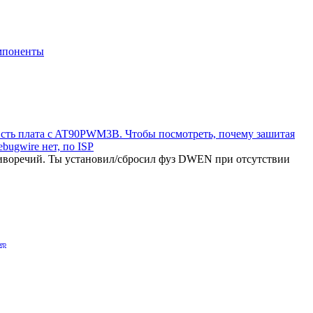
мпоненты
сть плата c AT90PWM3B. Чтобы посмотреть, почему зашитая
ugwire нет, по ISP
тиворечий. Ты установил/сбросил фуз DWEN при отсутствии
ер