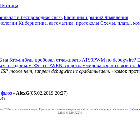
Пятница
ильная и беспроводная связь
Блошиный рынок
Объявления
нологии
Кибернетика, автоматика, протоколы
Схемы, платы, ко
G
на
Кто-нибудь пробовал отлаживать AT90PWM по debugwire? Е
ся отладчиком. Фьюз DWEN запрограммировался, но связи по deb
о ISP тоже нет, запрет debugwire не срабатывает.
- комок про
н фьюз
-
AlexG
(05.02.2019 20:27
)
43
)
ето 7534 от сотворения мира. При использовании материалов сайта ссылка на
caxapу
обязательна.
Вебмаст
MMI © MMXXVI