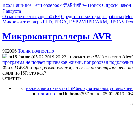
Вход
Наше всё
Теги
codebook
无线电组件
Поиск
Опросы
Закон
7 августа
О смысле всего сущего
0xFF
Средства и методы разработки
Моб
Микроконтроллеры
PLD, FPGA, DSP
AVR
PIC
ARM, RISC-V
Тех
Микроконтроллеры AVR
902006
Топик полностью
m16_home
(05.02.2019 20:22, просмотров: 581)
ответил
Alex
программа не подает признаков жизни, попробовал подключить
Фьюз DWEN запрограммировался, но связи по debugwire нет, п
связи по ISP, это как?
Ответить
изначально связь по ISP была, затем был установле
понятно.
m16_home
(557 знак., 05.02.2019 20:
Л