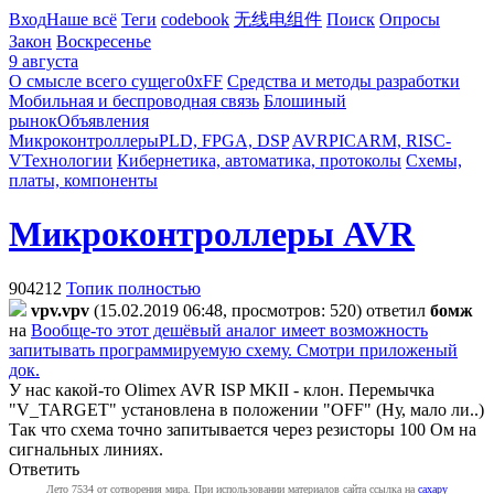
Вход
Наше всё
Теги
codebook
无线电组件
Поиск
Опросы
Закон
Воскресенье
9 августа
О смысле всего сущего
0xFF
Средства и методы разработки
Мобильная и беспроводная связь
Блошиный
рынок
Объявления
Микроконтроллеры
PLD, FPGA, DSP
AVR
PIC
ARM, RISC-
V
Технологии
Кибернетика, автоматика, протоколы
Схемы,
платы, компоненты
Микроконтроллеры AVR
904212
Топик полностью
vpv.vpv
(15.02.2019 06:48, просмотров: 520)
ответил
бомж
на
Вообще-то этот дешёвый аналог имеет возможность
запитывать программируемую схему. Смотри приложеный
док.
У нас какой-то Olimex AVR ISP MKII - клон. Перемычка
"V_TARGET" установлена в положении "OFF" (Ну, мало ли..)
Так что схема точно запитывается через резисторы 100 Ом на
сигнальных линиях.
Ответить
Лето 7534 от сотворения мира. При использовании материалов сайта ссылка на
caxapу