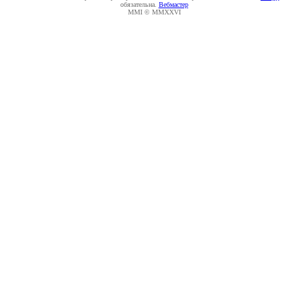
обязательна.
Вебмастер
MMI © MMXXVI