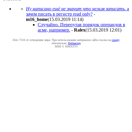
Ну написано ещё не значит что нельзя записать.
а
зачем писать в регистр read only?
-
m16_home
(15.03.2019 11:14
)
Случайно. Перепутав порядок операндов в
асме, например.
-
Ralex
(15.03.2019 12:01
)
Лето 7534 от сотворения мира. При использовании материалов сайта ссылка на
caxapу
обязательна.
Вебмастер
MMI © MMXXVI