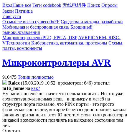
Вход
Наше всё
Теги
codebook
无线电组件
Поиск
Опросы
Закон
Пятница
7 августа
О смысле всего сущего
0xFF
Средства и методы разработки
Мобильная и беспроводная связь
Блошиный
рынок
Объявления
Микроконтроллеры
PLD, FPGA, DSP
AVR
PIC
ARM, RISC-
V
Технологии
Кибернетика, автоматика, протоколы
Схемы,
платы, компоненты
Микроконтроллеры AVR
910475
Топик полностью
Ralex
(15.03.2019 10:52, просмотров: 646)
ответил
m16_home
на
как?
Ну написано ещё не значит что нельзя записать. Но это уже
архитектурно-зависимая вещь,
к примеру в меге8 на
структуре порта показано, что PINx порты - это просто
физическое состояние, которое берется односторонне, канала
влияния при записи в этот IO нет, там стоит синхронизатор и
никакой возможности повлиять на выходное состояние там
нет.
Ответить