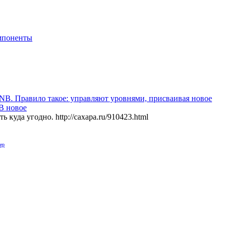
мпоненты
NB. Правило такое: управляют уровнями, присваивая новое
NB новое
ть куда угодно.
http://caxapa.ru/910423.html
ер