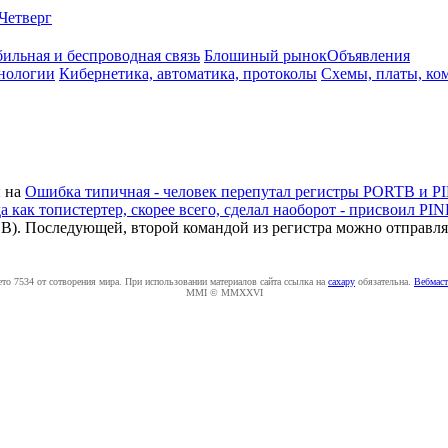
Четверг
ильная и беспроводная связь
Блошиный рынок
Объявления
нологии
Кибернетика, автоматика, протоколы
Схемы, платы, ко
я
на
Ошибка типичная - человек перепутал регистры PORTB и PI
 как топистертер, скорее всего, сделал наоборот - присвоил PI
NB). Последующей, второй командой из регистра можно отправля
ето 7534 от сотворения мира. При использовании материалов сайта ссылка на
caxapу
обязательна.
Вебмаст
MMI © MMXXVI