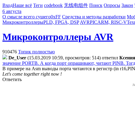
Вход
Наше всё
Теги
codebook
无线电组件
Поиск
Опросы
Закон
6 августа
О смысле всего сущего
0xFF
Средства и методы разработки
Моб
Микроконтроллеры
PLD, FPGA, DSP
AVR
PIC
ARM, RISC-V
Тех
Микроконтроллеры AVR
910476
Топик полностью
De_User
(15.03.2019 10:59, просмотров: 514)
ответил
Ксени
значение PORTB. А когда порт опрашивают, читают PINB. Тогда
В примере на Asm выводы порта читаются в регистр (in r16,PI
Let's come together right now !
Ответить
Л