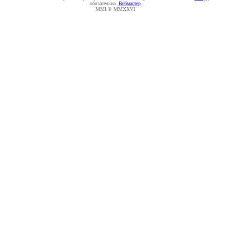
обязательна.
Вебмастер
MMI © MMXXVI