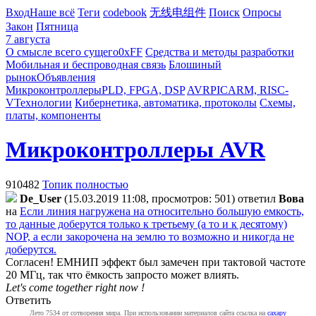
Вход
Наше всё
Теги
codebook
无线电组件
Поиск
Опросы
Закон
Пятница
7 августа
О смысле всего сущего
0xFF
Средства и методы разработки
Мобильная и беспроводная связь
Блошиный
рынок
Объявления
Микроконтроллеры
PLD, FPGA, DSP
AVR
PIC
ARM, RISC-
V
Технологии
Кибернетика, автоматика, протоколы
Схемы,
платы, компоненты
Микроконтроллеры AVR
910482
Топик полностью
De_User
(15.03.2019 11:08, просмотров: 501)
ответил
Boвa
на
Если линия нагружена на относительно большую емкость,
то данные доберутся только к третьему (а то и к десятому)
NOP, а если закорочена на землю то возможно и никогда не
доберутся.
Согласен! ЕМНИП эффект был замечен при тактовой частоте
20 МГц, так что ёмкость запросто может влиять.
Let's come together right now !
Ответить
Лето 7534 от сотворения мира. При использовании материалов сайта ссылка на
caxapу