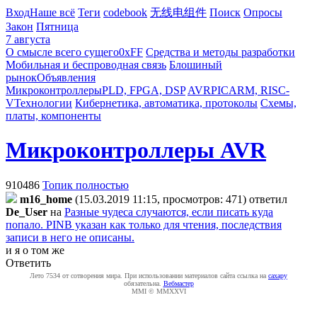
Вход
Наше всё
Теги
codebook
无线电组件
Поиск
Опросы
Закон
Пятница
7 августа
О смысле всего сущего
0xFF
Средства и методы разработки
Мобильная и беспроводная связь
Блошиный
рынок
Объявления
Микроконтроллеры
PLD, FPGA, DSP
AVR
PIC
ARM, RISC-
V
Технологии
Кибернетика, автоматика, протоколы
Схемы,
платы, компоненты
Микроконтроллеры AVR
910486
Топик полностью
m16_home
(15.03.2019 11:15, просмотров: 471)
ответил
De_User
на
Разные чудеса случаются, если писать куда
попало. PINB указан как только для чтения, последствия
записи в него не описаны.
и я о том же
Ответить
Лето 7534 от сотворения мира. При использовании материалов сайта ссылка на
caxapу
обязательна.
Вебмастер
MMI © MMXXVI