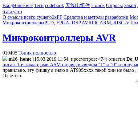
Вход
Наше всё
Теги
codebook
无线电组件
Поиск
Опросы
Закон
6 августа
О смысле всего сущего
0xFF
Средства и методы разработки
Моб
Микроконтроллеры
PLD, FPGA, DSP
AVR
PIC
ARM, RISC-V
Тех
Микроконтроллеры AVR
910495
Топик полностью
m16_home
(15.03.2019 11:54, просмотров: 474)
ответил
De_U
писал. Т.е. командами ASM подряд выводим "1" и "0" и получа
правильно, эту фишку я знаю в AT90Sxxxx такой хни не было , 
Ответить
Л