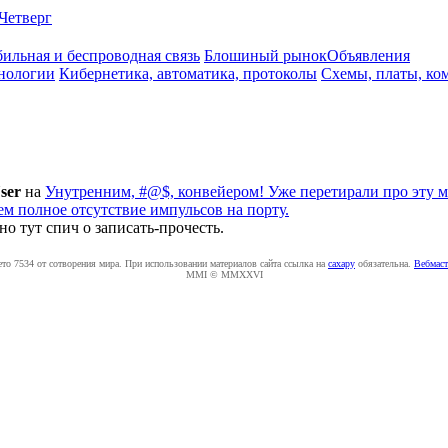
Четверг
ильная и беспроводная связь
Блошиный рынок
Объявления
нологии
Кибернетика, автоматика, протоколы
Схемы, платы, ко
ser
на
Унутренним, #@$, конвейером! Уже перетирали про эту м
ем полное отсутствие импульсов на порту.
но тут спич о записать-прочесть.
ето 7534 от сотворения мира. При использовании материалов сайта ссылка на
caxapу
обязательна.
Вебмаст
MMI © MMXXVI