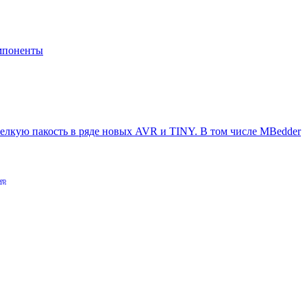
мпоненты
елкую пакость в ряде новых AVR и TINY. В том числе MBedder
ер