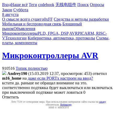
Вход
Наше всё
Теги
codebook
无线电组件
Поиск
Опросы
Закон
Суббота
8 августа
О смысле всего сущего
0xFF
Средства и методы разработки
Мобильная и беспроводная связь
Блошиный
рынок
Объявления
Микроконтроллеры
PLD, FPGA, DSP
AVR
PIC
ARM, RISC-
V
Технологии
Кибернетика, автоматика, протоколы
Схемы,
платы, компоненты
Микроконтроллеры AVR
910516
Топик полностью
Andrey190
(15.03.2019 12:37, просмотров: 453)
ответил
m16_home
на
даже если PORTx настроен на ввод?
кстати да. раньше не обращал внимание на это.
соответственно подтяжка будет выключаться или включаться.
при выключенной подтяжке может ловиться 0
Ответить
Лето 7534 от сотворения мира. При использовании материалов сайта ссылка на
caxapу
обязательна.
Вебмастер
MMI © MMXXVI