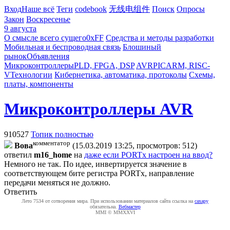
Вход
Наше всё
Теги
codebook
无线电组件
Поиск
Опросы
Закон
Воскресенье
9 августа
О смысле всего сущего
0xFF
Средства и методы разработки
Мобильная и беспроводная связь
Блошиный
рынок
Объявления
Микроконтроллеры
PLD, FPGA, DSP
AVR
PIC
ARM, RISC-
V
Технологии
Кибернетика, автоматика, протоколы
Схемы,
платы, компоненты
Микроконтроллеры AVR
910527
Топик полностью
комментатор
Boвa
(15.03.2019 13:25, просмотров: 512)
ответил
m16_home
на
даже если PORTx настроен на ввод?
Немного не так. По идее, инвертируется значение в
соответствующем бите регистра PORTх, направление
передачи меняться не должно.
Ответить
Лето 7534 от сотворения мира. При использовании материалов сайта ссылка на
caxapу
обязательна.
Вебмастер
MMI © MMXXVI