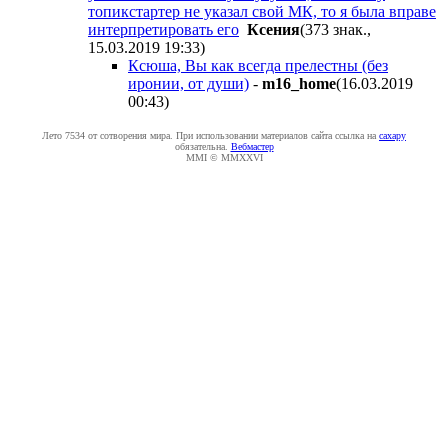
топикстартер не указал свой МК, то я была вправе
интерпретировать его
Ксения
(373 знак.,
15.03.2019 19:33
)
Ксюша, Вы как всегда прелестны (без
иронии, от души)
-
m16_home
(16.03.2019
00:43
)
Лето 7534 от сотворения мира. При использовании материалов сайта ссылка на
caxapу
обязательна.
Вебмастер
MMI © MMXXVI