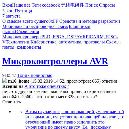
Вход
Наше всё
Теги
codebook
无线电组件
Поиск
Опросы
Закон
Пятница
7 августа
О смысле всего сущего
0xFF
Средства и методы разработки
Мобильная и беспроводная связь
Блошиный
рынок
Объявления
Микроконтроллеры
PLD, FPGA, DSP
AVR
PIC
ARM, RISC-
V
Технологии
Кибернетика, автоматика, протоколы
Схемы,
платы, компоненты
Микроконтроллеры AVR
910547
Топик полностью
m16_home
(15.03.2019 14:52, просмотров: 665)
ответил
Ксения
на
А это тоже опечатка: ?
нет, это другой камень . выше вы привели скрин из шита
меги640...2560 а этот скрин меги328, не так ли?
Ответить
В том случае, когда вопрошающий умалчивает об
информации, существенно влияющей на ответ, то
отвечающий имеет право заполнить это
умолчание по своему вкусу. Т.е., поскольку