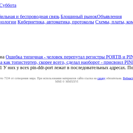
Суббота
ильная и беспроводная связь
Блошиный рынок
Объявления
нологии
Кибернетика, автоматика, протоколы
Схемы, платы, ко
на
Ошибка типичная - человек перепутал регистры PORTB и PIN
 как топистертер, скорее всего, сделал наоборот - присвоил PI
r1 У них у всех pin-ddr-port лежат в последовательных адресах. П
ето 7534 от сотворения мира. При использовании материалов сайта ссылка на
caxapу
обязательна.
Вебмаст
MMI © MMXXVI