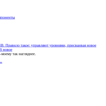
мпоненты
B. Правило такое: управляют уровнями, присваивая новое
NB новое
о-моему так нагляднее.
ер