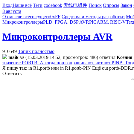
Вход
Наше всё
Теги
codebook
无线电组件
Поиск
Опросы
Закон
8 августа
О смысле всего сущего
0xFF
Средства и методы разработки
Моб
Микроконтроллеры
PLD, FPGA, DSP
AVR
PIC
ARM, RISC-V
Тех
Микроконтроллеры AVR
910549
Топик полностью
maik-vs
(15.03.2019 14:52, просмотров: 486)
ответил
Ксения
значение PORTB. А когда порт опрашивают, читают PINB. Тогда
Я пишу так: in R1,portb или in R1,portb-PIN Ещё out portb-DDR,
Ответить
Л