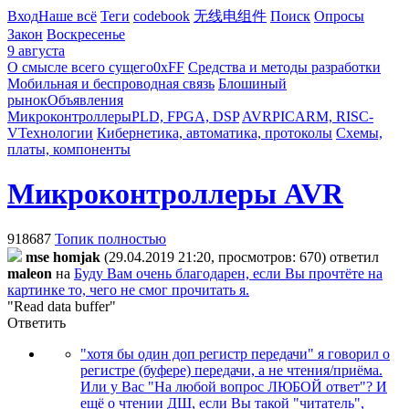
Вход
Наше всё
Теги
codebook
无线电组件
Поиск
Опросы
Закон
Воскресенье
9 августа
О смысле всего сущего
0xFF
Средства и методы разработки
Мобильная и беспроводная связь
Блошиный
рынок
Объявления
Микроконтроллеры
PLD, FPGA, DSP
AVR
PIC
ARM, RISC-
V
Технологии
Кибернетика, автоматика, протоколы
Схемы,
платы, компоненты
Микроконтроллеры AVR
918687
Топик полностью
mse homjak
(29.04.2019 21:20, просмотров: 670)
ответил
maleon
на
Буду Вам очень благодарен, если Вы прочтёте на
картинке то, чего не смог прочитать я.
"Read data buffer"
Ответить
"хотя бы один доп регистр передачи" я говорил о
регистре (буфере) передачи, а не чтения/приёма.
Или у Вас "На любой вопрос ЛЮБОЙ ответ"? И
ещё о чтении ДШ, если Вы такой "читатель",