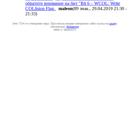
обратите внимание на бит "Bit 6 – WCOL: Write
COLlision Flag.
maleon
(89 знак., 29.04.2019 21:30 -
21:33
)
Лето 7534 от сотворения мира. При использовании материалов сайта ссылка на
caxapу
обязательна.
Вебмастер
MMI © MMXXVI