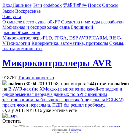
Вход
Наше всё
Теги
codebook
无线电组件
Поиск
Опросы
Закон
Воскресенье
9 августа
О смысле всего сущего
0xFF
Средства и методы разработки
Мобильная и беспроводная связь
Блошиный
рынок
Объявления
Микроконтроллеры
PLD, FPGA, DSP
AVR
PIC
ARM, RISC-
V
Технологии
Кибернетика, автоматика, протоколы
Схемы,
платы, компоненты
Микроконтроллеры AVR
918767
Топик полностью
maleon
(30.04.2019 11:58, просмотров: 544)
ответил
maleon
на
В AVR-ках (не XMega-x) выполнение какой-то задачи и
одновременная передача данных по SPI с внешним
тактированием на больших скоростях (предельная FCLK/2)
практически нереальна. ПДП бы решил проблему.
О, а у ATTINY1616 уже хотелка есть
Ответить
Лето 7534 от сотворения мира. При использовании материалов сайта ссылка на
caxapу
обязательна.
Вебмастер
MMI © MMXXVI