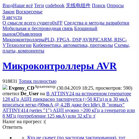
Вход
Наше всё
Теги
codebook
无线电组件
Поиск
Опросы
Закон
Воскресенье
9 августа
О смысле всего сущего
0xFF
Средства и методы разработки
Мобильная и беспроводная связь
Блошиный
рынок
Объявления
Микроконтроллеры
PLD, FPGA, DSP
AVR
PIC
ARM, RISC-
V
Технологии
Кибернетика, автоматика, протоколы
Схемы,
платы, компоненты
Микроконтроллеры AVR
918831
Топик полностью
Архитектор
Evgeny_CD
(30.04.2019 18:25, просмотров: 590)
ответил
De_User
на
В ATTINY24 на встроенном генераторе
128 кГц АЦП прекрасно тактируется (>50 КГц) и в 30 мкА
вписаться легко (90мкА @ 4.2В даже без Idle). В "новых"
ATTINY414 (series "1") АЦП нужно >200 кГц а генератор или
8 МГц (потребление 125 мкА) или 32 кГц :(
Налог на прогресс :(
Ответить
Кто не скачет (по частотам тактирования), тот