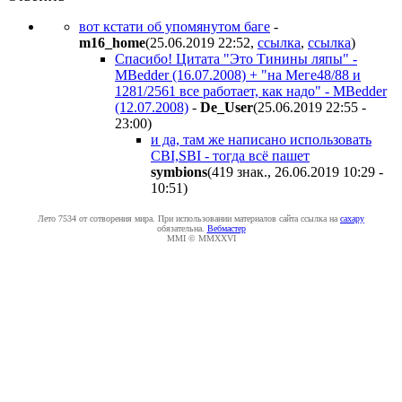
вот кстати об упомянутом баге
-
m16_home
(25.06.2019 22:52
,
ссылка
,
ссылка
)
Спасибо! Цитата "Это Тинины ляпы" -
MBedder (16.07.2008) + "на Меге48/88 и
1281/2561 все работает, как надо" - MBedder
(12.07.2008)
-
De_User
(25.06.2019 22:55 -
23:00
)
и да, там же написано использовать
CBI,SBI - тогда всё пашет
symbions
(419 знак., 26.06.2019 10:29 -
10:51
)
Лето 7534 от сотворения мира. При использовании материалов сайта ссылка на
caxapу
обязательна.
Вебмастер
MMI © MMXXVI