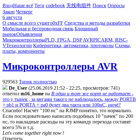
Вход
Наше всё
Теги
codebook
无线电组件
Поиск
Опросы
Закон
Четверг
6 августа
О смысле всего сущего
0xFF
Средства и методы разработки
Мобильная и беспроводная связь
Блошиный
рынок
Объявления
Микроконтроллеры
PLD, FPGA, DSP
AVR
PIC
ARM, RISC-
V
Технологии
Кибернетика, автоматика, протоколы
Схемы,
платы, компоненты
Микроконтроллеры AVR
929563
Топик полностью
De_User
(25.06.2019 21:52 - 22:25, просмотров: 741)
ответил
m16_home
на
В один и тот же порт не работает
-
это у тынек , за мегами такого не наблюдалось. между PORTB
= pb1 и PORTA = pa0 будет два такта или 100нС, ничё?
Спасибо! Насчёт "100 нс" на RJMP понятно, это нормально.
Если последовательно написать подобных 10 "пачек" по 200
нс, то накладные расходы на эту команду перехода составят
всего 5% и т.д.
Let's come together right now !
Ответить