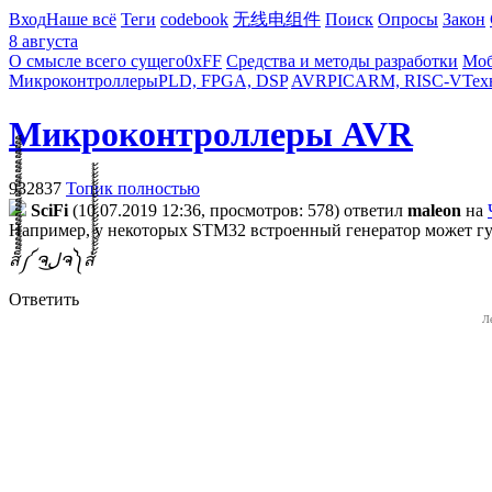
Вход
Наше всё
Теги
codebook
无线电组件
Поиск
Опросы
Закон
8 августа
О смысле всего сущего
0xFF
Средства и методы разработки
Моб
Микроконтроллеры
PLD, FPGA, DSP
AVR
PIC
ARM, RISC-V
Тех
Микроконтроллеры AVR
932837
Топик полностью
SciFi
(10.07.2019 12:36, просмотров: 578)
ответил
maleon
на
Например, у некоторых STM32 встроенный генератор может гуля
ส็็็็็็็็็็็็็็็็็็็็็็็็็༼ ຈل͜ຈ༽ส้้้้้้้้้้้้้้้้้้้้้้้
Ответить
Л