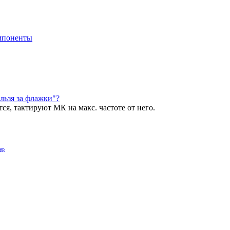
мпоненты
льзя за флажки"?
я, тактируют МК на макс. частоте от него.
ер