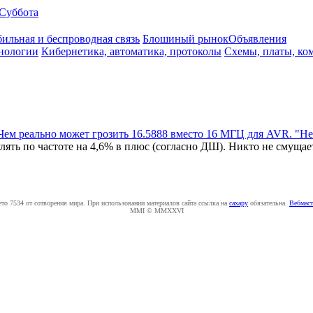
Суббота
ильная и беспроводная связь
Блошиный рынок
Объявления
нологии
Кибернетика, автоматика, протоколы
Схемы, платы, ко
Чем реально может грозить 16.5888 вместо 16 МГЦ для AVR. "Не
ть по частоте на 4,6% в плюс (согласно ДШ). Никто не смущаетс
ето 7534 от сотворения мира. При использовании материалов сайта ссылка на
caxapу
обязательна.
Вебмаст
MMI © MMXXVI