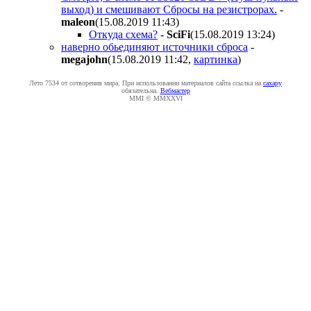
выход) и смешивают Сбросы на резистрорах.
-
maleon
(15.08.2019 11:43
)
Откуда схема?
-
SciFi
(15.08.2019 13:24
)
наверно обьединяют источники сброса
-
megajohn
(15.08.2019 11:42
,
картинка
)
Лето 7534 от сотворения мира. При использовании материалов сайта ссылка на
caxapу
обязательна.
Вебмастер
MMI © MMXXVI