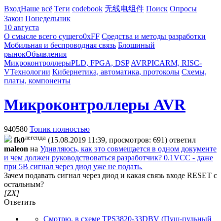
Вход
Наше всё
Теги
codebook
无线电组件
Поиск
Опросы
Закон
Понедельник
10 августа
О смысле всего сущего
0xFF
Средства и методы разработки
Мобильная и беспроводная связь
Блошиный
рынок
Объявления
Микроконтроллеры
PLD, FPGA, DSP
AVR
PIC
ARM, RISC-
V
Технологии
Кибернетика, автоматика, протоколы
Схемы,
платы, компоненты
Микроконтроллеры AVR
940580
Топик полностью
легенда
fk0
(15.08.2019 11:39, просмотров: 691)
ответил
maleon
на
Удивляюсь, как это совмещается в одном документе
и чем должен руководствоваться разработчик? 0.1VCC - даже
при 5В сигнал через диод уже не подать.
Зачем подавать сигнал через диод и какая связь входе RESET с
остальным?
[ZX]
Ответить
Смотрю, в схеме TPS3820-33DBV (Пуш-пульный