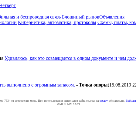
Четверг
ильная и беспроводная связь
Блошиный рынок
Объявления
нологии
Кибернетика, автоматика, протоколы
Схемы, платы, ко
на
Удивляюсь, как это совмещается в одном документе и чем дол
ыть выполнено с огромным запасом.
-
Точка опоры
(15.08.2019 2
ето 7534 от сотворения мира. При использовании материалов сайта ссылка на
caxapу
обязательна.
Вебмаст
MMI © MMXXVI