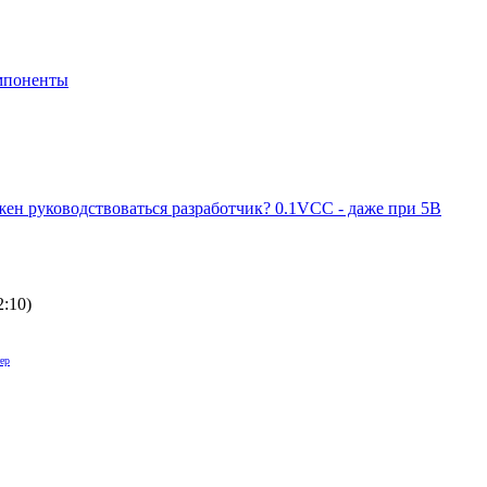
мпоненты
жен руководствоваться разработчик? 0.1VCC - даже при 5В
2:10
)
ер