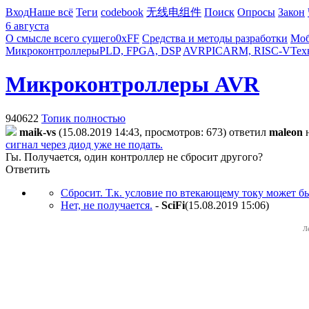
Вход
Наше всё
Теги
codebook
无线电组件
Поиск
Опросы
Закон
6 августа
О смысле всего сущего
0xFF
Средства и методы разработки
Моб
Микроконтроллеры
PLD, FPGA, DSP
AVR
PIC
ARM, RISC-V
Тех
Микроконтроллеры AVR
940622
Топик полностью
maik-vs
(15.08.2019 14:43, просмотров: 673)
ответил
maleon
сигнал через диод уже не подать.
Гы. Получается, один контроллер не сбросит другого?
Ответить
Сбросит. Т.к. условие по втекающему току может б
Нет, не получается.
-
SciFi
(15.08.2019 15:06
)
Л