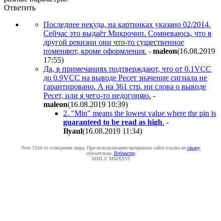
Ответить
Последнее некуда, на картинках указано 02/2014.
Сейчас это выдаёт Микрочип. Сомневаюсь, что в
другой ревизии они что-то существенное
поменяют, кроме оформления.
-
maleon
(16.08.2019
17:55
)
Да, в примечаниях подтверждают, что от 0.1VCC
до 0.9VCC на выводе Ресет значение сигнала не
гарантировано. А на 361 стр. ни слова о выводе
Ресет, или я чего-то недогоняю.
-
maleon
(16.08.2019 10:39
)
2. "Min" means the lowest value where the pin is
guaranteed to be read as high
.
-
Ilyaul
(16.08.2019 11:34
)
Лето 7534 от сотворения мира. При использовании материалов сайта ссылка на
caxapу
обязательна.
Вебмастер
MMI © MMXXVI