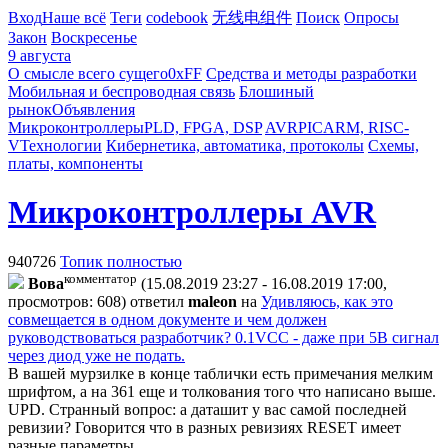
Вход
Наше всё
Теги
codebook
无线电组件
Поиск
Опросы
Закон
Воскресенье
9 августа
О смысле всего сущего
0xFF
Средства и методы разработки
Мобильная и беспроводная связь
Блошиный
рынок
Объявления
Микроконтроллеры
PLD, FPGA, DSP
AVR
PIC
ARM, RISC-
V
Технологии
Кибернетика, автоматика, протоколы
Схемы,
платы, компоненты
Микроконтроллеры AVR
940726
Топик полностью
комментатор
Boвa
(15.08.2019 23:27 - 16.08.2019 17:00,
просмотров: 608)
ответил
maleon
на
Удивляюсь, как это
совмещается в одном документе и чем должен
руководствоваться разработчик? 0.1VCC - даже при 5В сигнал
через диод уже не подать.
В вашей мурзилке в конце таблички есть примечания мелким
шрифтом, а на 361 еще и толкования того что написано выше.
UPD. Странный вопрос: а даташит у вас самой последней
ревизии?
Говорится что в разных ревизиях RESET имеет
разные параметры.