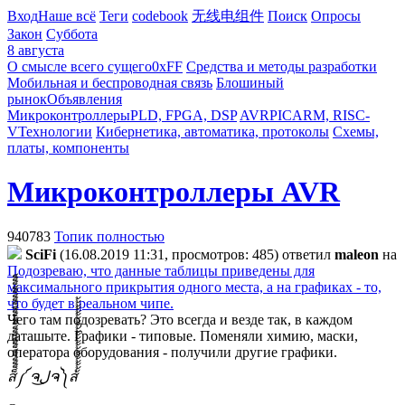
Вход
Наше всё
Теги
codebook
无线电组件
Поиск
Опросы
Закон
Суббота
8 августа
О смысле всего сущего
0xFF
Средства и методы разработки
Мобильная и беспроводная связь
Блошиный
рынок
Объявления
Микроконтроллеры
PLD, FPGA, DSP
AVR
PIC
ARM, RISC-
V
Технологии
Кибернетика, автоматика, протоколы
Схемы,
платы, компоненты
Микроконтроллеры AVR
940783
Топик полностью
SciFi
(16.08.2019 11:31, просмотров: 485)
ответил
maleon
на
Подозреваю, что данные таблицы приведены для
максимального прикрытия одного места, а на графиках - то,
что будет в реальном чипе.
Чего там подозревать? Это всегда и везде так, в каждом
даташыте. Графики - типовые. Поменяли химию, маски,
оператора оборудования - получили другие графики.
ส็็็็็็็็็็็็็็็็็็็็็็็็็༼ ຈل͜ຈ༽ส้้้้้้้้้้้้้้้้้้้้้้้