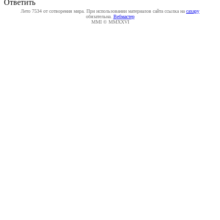
Ответить
Лето 7534 от сотворения мира. При использовании материалов сайта ссылка на
caxapу
обязательна.
Вебмастер
MMI © MMXXVI