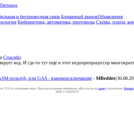
Пятница
ильная и беспроводная связь
Блошиный рынок
Объявления
нологии
Кибернетика, автоматика, протоколы
Схемы, платы, ко
а
Спасибо
ует код. И где-то тут ещё и этот недопрепроцессор многократно
SM пользуй, или GAS - взаимоисключающе
-
MBedder
(30.08.20
ето 7534 от сотворения мира. При использовании материалов сайта ссылка на
caxapу
обязательна.
Вебмаст
MMI © MMXXVI