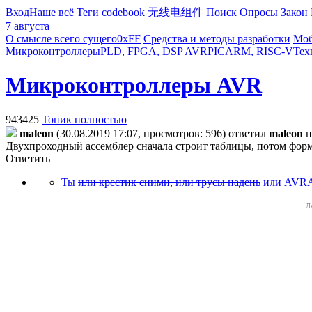
Вход
Наше всё
Теги
codebook
无线电组件
Поиск
Опросы
Закон
7 августа
О смысле всего сущего
0xFF
Средства и методы разработки
Моб
Микроконтроллеры
PLD, FPGA, DSP
AVR
PIC
ARM, RISC-V
Тех
Микроконтроллеры AVR
943425
Топик полностью
maleon
(30.08.2019 17:07, просмотров: 596)
ответил
maleon
н
Двухпроходный ассемблер сначала строит таблицы, потом формир
Ответить
Ты
или крестик сними, или трусы надень
или AVRA
Л