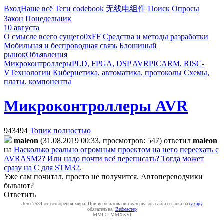
Вход
Наше всё
Теги
codebook
无线电组件
Поиск
Опросы
Закон
Понедельник
10 августа
О смысле всего сущего
0xFF
Средства и методы разработки
Мобильная и беспроводная связь
Блошиный
рынок
Объявления
Микроконтроллеры
PLD, FPGA, DSP
AVR
PIC
ARM, RISC-
V
Технологии
Кибернетика, автоматика, протоколы
Схемы,
платы, компоненты
Микроконтроллеры AVR
943494
Топик полностью
maleon
(31.08.2019 00:33, просмотров: 547)
ответил
maleon
на
Насколько реально огромным проектом на него переехать с
AVRASM2? Или надо почти всё переписать? Тогда может
сразу на С для STM32.
Уже сам почитал, просто не получится. Автопереводчики
бывают?
Ответить
Лето 7534 от сотворения мира. При использовании материалов сайта ссылка на
caxapу
обязательна.
Вебмастер
MMI © MMXXVI