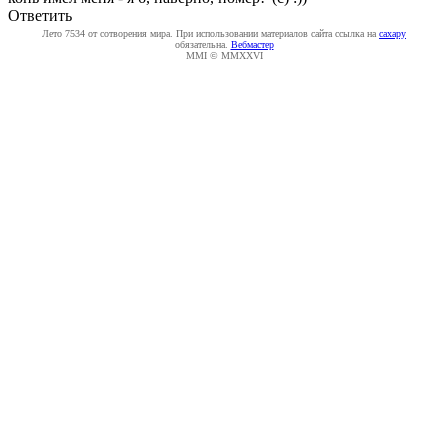
Ответить
Лето 7534 от сотворения мира. При использовании материалов сайта ссылка на
caxapу
обязательна.
Вебмастер
MMI © MMXXVI