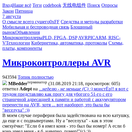
Вход
Наше всё
Теги
codebook
无线电组件
Поиск
Опросы
Закон
Пятница
7 августа
О смысле всего сущего
0xFF
Средства и методы разработки
Мобильная и беспроводная связь
Блошиный
рынок
Объявления
Микроконтроллеры
PLD, FPGA, DSP
AVR
PIC
ARM, RISC-
V
Технологии
Кибернетика, автоматика, протоколы
Схемы,
платы, компоненты
Микроконтроллеры AVR
943594
Топик полностью
терминатор
MBedder
(31.08.2019 21:18, просмотров: 605)
ответил
Adept
на
...неделю - не меньше (С) :)
монстЁр!! я вот с
трудом представляю как прогу для убогого 51-го с его
страничной адресацией к памяти и работой с аккумулятором
перенести на AVR, хотя ... вот наоборот, это была бы
"веселуха" :))
В моем случае периферия была задействована на всю катушку,
да еще и с подвывертами. Ну а "веселуха" - как в этом
смехуёчке: "Если б я имел коня - это был бы номер! А если б
конь имел меня - я б, наверно, помер!"(с) :))