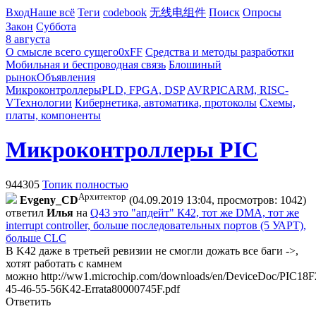
Вход
Наше всё
Теги
codebook
无线电组件
Поиск
Опросы
Закон
Суббота
8 августа
О смысле всего сущего
0xFF
Средства и методы разработки
Мобильная и беспроводная связь
Блошиный
рынок
Объявления
Микроконтроллеры
PLD, FPGA, DSP
AVR
PIC
ARM, RISC-
V
Технологии
Кибернетика, автоматика, протоколы
Схемы,
платы, компоненты
Микроконтроллеры PIC
944305
Топик полностью
Архитектор
Evgeny_CD
(04.09.2019 13:04, просмотров: 1042)
ответил
Илья
на
Q43 это "апдейт" К42, тот же DMA, тот же
interrupt controller, больше последовательных портов (5 УАРТ),
больше CLC
В K42 даже в третьей ревизии не смогли дожать все баги ->,
хотят работать с камнем
можно
http://ww1.microchip.com/downloads/en/DeviceDoc/PIC18F
45-46-55-56K42-Errata80000745F.pdf
Ответить