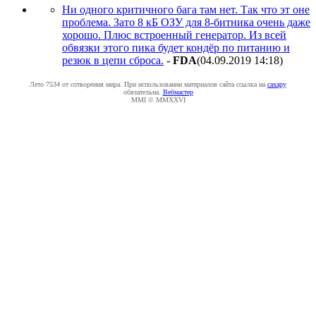
Ни одного критичного бага там нет. Так что эт оне
проблема. Зато 8 кБ ОЗУ для 8-битника очень даже
хорошо. Плюс встроенный генератор. Из всей
обвязки этого пика будет кондёр по питанию и
резюк в цепи сброса.
-
FDA
(04.09.2019 14:18
)
Лето 7534 от сотворения мира. При использовании материалов сайта ссылка на
caxapу
обязательна.
Вебмастер
MMI © MMXXVI