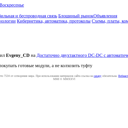
Воскресенье
ильная и беспроводная связь
Блошиный рынок
Объявления
нологии
Кибернетика, автоматика, протоколы
Схемы, платы, ко
тил
Evgeny_CD
на
Достаточно двухтактного DC-DC с автоматич
окупать готовые модули, а не колхозить туфту
ето 7534 от сотворения мира. При использовании материалов сайта ссылка на
caxapу
обязательна.
Вебмаст
MMI © MMXXVI