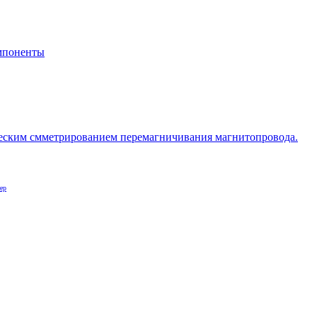
мпоненты
еским смметрированием перемагничивания магнитопровода.
ер