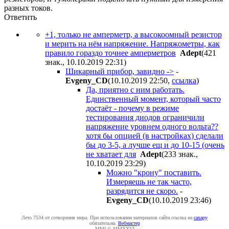
разных токов.
Ответить
+1, только не амперметр, а высокоомный резистор
и мерить на нём напряжение. Напряжометры, как
правило гораздо точнее амперметров
Adept
(421
знак., 10.10.2019 22:31
)
Шикарный прибор, завидно ->
-
Evgeny_CD
(10.10.2019 22:50
,
ссылка
)
Да, приятно с ним работать.
Единственный момент, который часто
достаёт - почему в режиме
тестирования диодов ограничили
напряжение уровнем одного вольта??
хотя бы опцией (в настройках) сделали
бы до 3-5, а лучше ещ и до 10-15 (очень
не хватает для
Adept
(233 знак.,
10.10.2019 23:29
)
Можно "крону" поставить.
Измеряешь не так часто,
разрядится не скоро.
-
Evgeny_CD
(10.10.2019 23:46
)
Лето 7534 от сотворения мира. При использовании материалов сайта ссылка на
caxapу
обязательна.
Вебмастер
MMI © MMXXVI