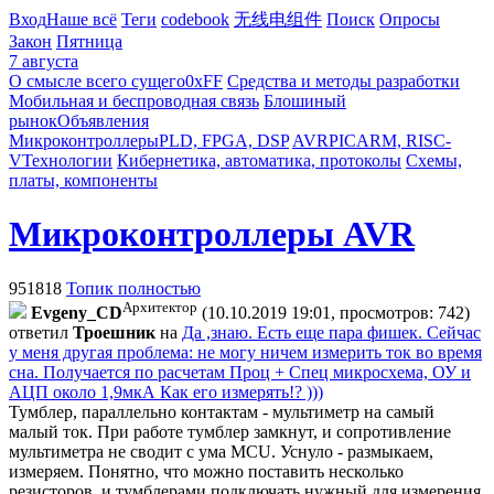
Вход
Наше всё
Теги
codebook
无线电组件
Поиск
Опросы
Закон
Пятница
7 августа
О смысле всего сущего
0xFF
Средства и методы разработки
Мобильная и беспроводная связь
Блошиный
рынок
Объявления
Микроконтроллеры
PLD, FPGA, DSP
AVR
PIC
ARM, RISC-
V
Технологии
Кибернетика, автоматика, протоколы
Схемы,
платы, компоненты
Микроконтроллеры AVR
951818
Топик полностью
Архитектор
Evgeny_CD
(10.10.2019 19:01, просмотров: 742)
ответил
Троешник
на
Да ,знаю. Есть еще пара фишек. Сейчас
у меня другая проблема: не могу ничем измерить ток во время
сна. Получается по расчетам Проц + Спец микросхема, ОУ и
АЦП около 1,9мкА Как его измерять!? )))
Тумблер, параллельно контактам - мультиметр на самый
малый ток. При работе тумблер замкнут, и сопротивление
мультиметра не сводит с ума MCU. Уснуло - размыкаем,
измеряем.
Понятно, что можно поставить несколько
резисторов, и тумблерами подключать нужный для измерения