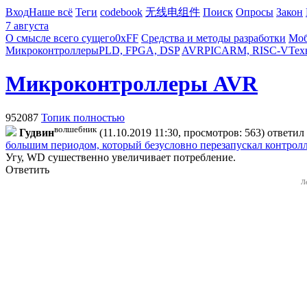
Вход
Наше всё
Теги
codebook
无线电组件
Поиск
Опросы
Закон
7 августа
О смысле всего сущего
0xFF
Средства и методы разработки
Моб
Микроконтроллеры
PLD, FPGA, DSP
AVR
PIC
ARM, RISC-V
Тех
Микроконтроллеры AVR
952087
Топик полностью
волшебник
Гудвин
(11.10.2019 11:30, просмотров: 563)
ответил
большим периодом, который безусловно перезапускал контрол
Угу, WD сушественно увеличивает потребление.
Ответить
Л