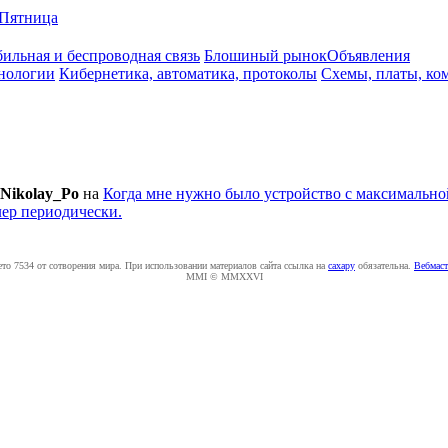
Пятница
ильная и беспроводная связь
Блошиный рынок
Объявления
нологии
Кибернетика, автоматика, протоколы
Схемы, платы, ко
Nikolay_Po
на
Когда мне нужно было устройство с максимальной
лер периодически.
ето 7534 от сотворения мира. При использовании материалов сайта ссылка на
caxapу
обязательна.
Вебмаст
MMI © MMXXVI