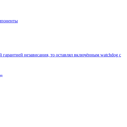
мпоненты
 гарантией независания, то оставлял включённым watchdog с
ер