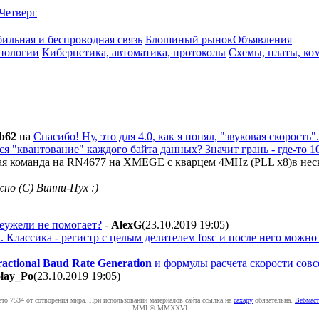
Четверг
ильная и беспроводная связь
Блошиный рынок
Объявления
нологии
Кибернетика, автоматика, протоколы
Схемы, платы, ко
b62
на
Спасибо! Ну, это для 4.0, как я понял, "звуковая скорость"
ся "квантование" каждого байта данных? Значит грань - где-то 1
ая команда на RN4677 на XMEGE с кварцем 4MHz (PLL x8)в неско
жно (С) Винни-Пух :)
еужели не помогает?
-
AlexG
(23.10.2019 19:05
)
 Классика - регистр с целым делителем fosc и после него можно 
ractional Baud Rate Generation
и формулы расчета скорости совс
lay_Po
(23.10.2019 19:05
)
ето 7534 от сотворения мира. При использовании материалов сайта ссылка на
caxapу
обязательна.
Вебмаст
MMI © MMXXVI