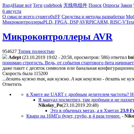
Вход
Наше всё
Теги
codebook
无线电组件
Поиск
Опросы
Закон
6 августа
О смысле всего сущего
0xFF
Средства и методы разработки
Моб
Микроконтроллеры
PLD, FPGA, DSP
AVR
PIC
ARM, RISC-V
Тех
Микроконтроллеры AVR
954627
Топик полностью
Adept
(23.10.2019 19:02 - 20:58, просмотров: 586)
ответил
bn
понимаю строгость. Ведь, от события стартового бита начинает
даже пакет с десяток символов или банальная конфигурационн
Скорость была 115200
...делать нужно так, как нужно. А как ненужно - делать не ну
Ответить
в Хмеге же UART с дробным делителем частоты? Н
Я мануал посмотрел, там дробным и не пахнет.
Nikolay_Po
(23.10.2019 20:48
)
Это в обычных мегах, а в Хмегах
23.9 F
Кварц на 16МГц будет, грубо, в 4 раза точнее.
-
Niko
Л