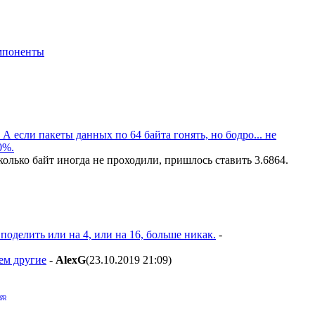
мпоненты
. А если пакеты данных по 64 байта гонять, но бодро... не
0%.
лько байт иногда не проходили, пришлось ставить 3.6864.
поделить или на 4, или на 16, больше никак.
-
ем другие
-
AlexG
(23.10.2019 21:09
)
ер