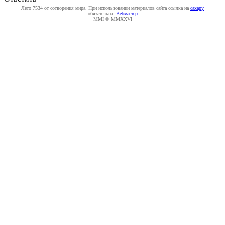
Лето 7534 от сотворения мира. При использовании материалов сайта ссылка на
caxapу
обязательна.
Вебмастер
MMI © MMXXVI