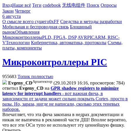
Вход
Наше всё
Теги
codebook
无线电组件
Поиск
Опросы
Закон
Четверг
6 августа
О смысле всего сущего
0xFF
Средства и методы разработки
Мобильная и беспроводная связь
Блошиный
рынок
Объявления
Микроконтроллеры
PLD, FPGA, DSP
AVR
PIC
ARM, RISC-
V
Технологии
Кибернетика, автоматика, протоколы
Схемы,
платы, компоненты
Микроконтроллеры PIC
955683
Топик полностью
Архитектор
Evgeny_CD
(29.10.2019 16:16, просмотров: 784)
ответил
Evgeny_CD
на
GPR shadow registers to minimize
latency for interrupt handlers
- вот важная фича, в
зависимости от задачи может сильно покрыть Cortex, просто в
разы. Но, зараза, нигде не написали, сколько этих теневых
наборов.
Впечатляет, что эта фича закопана в недрах документации и
никак не выпячена в рекламной части ДШ! Вполне вероятно,
что все эти ОСи тупо не используют эту ценнейшую фишку.
Ответить