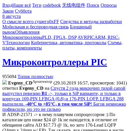
Вход
Наше всё
Теги
codebook
无线电组件
Поиск
Опросы
Закон
Суббота
8 августа
О смысле всего сущего
0xFF
Средства и методы разработки
Мобильная и беспроводная связь
Блошиный
рынок
Объявления
Микроконтроллеры
PLD, FPGA, DSP
AVR
PIC
ARM, RISC-
V
Технологии
Кибернетика, автоматика, протоколы
Схемы,
платы, компоненты
Микроконтроллеры PIC
955694
Топик полностью
Архитектор
Evgeny_CD
(29.10.2019 16:57, просмотров: 1041)
ответил
Evgeny_CD
на
Спустя 2 года микрочип тихой сапой
выпустил ревизию
B1
->, только в SiP варианте, и только в
корпусах 169-PIN LFBGA (0.8) и 176-PIN LQFP. LFBGA 288
выпилили.
-40°C to +85°C, в том числе SiP
! Багов немножко
пофиксили, но это не сильно
И ADSP-21571 -> к нему плавучим сопроцессором :) По
каталогам цен ниже $24 @ 1k не находится, в отличие от
обещания сайта AD $17.73 @ 1k, но зато 176-Lead LQFP
(24mm x 24mm w/ EP). Так сказать, все симметрично в части