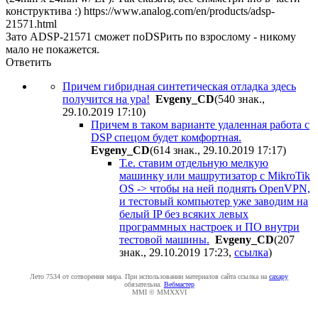
конструктива :)
https://www.analog.com/en/products/adsp-
21571.html
Зато ADSP-21571 сможет поDSPить по взрослому - никому
мало не покажется.
Ответить
Причем гибридная синтетическая отладка здесь
получится на ура!
Evgeny_CD
(540 знак.,
29.10.2019 17:10
)
Причем в таком варианте удаленная работа с
DSP спецом будет комфортная.
Evgeny_CD
(614 знак., 29.10.2019 17:17
)
Т.е. ставим отдельную мелкую
машинку или машрутизатор с MikroTik
OS -> чтобы на ней поднять OpenVPN,
и тестовый компьютер уже заводим на
белый IP без всяких левых
программных настроек и ПО внутри
тестовой машины.
Evgeny_CD
(207
знак., 29.10.2019 17:23
,
ссылка
)
Лето 7534 от сотворения мира. При использовании материалов сайта ссылка на
caxapу
обязательна.
Вебмастер
MMI © MMXXVI