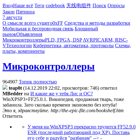
Вход
Наше всё
Теги
codebook
无线电组件
Поиск
Опросы
Закон
Пятница
7 августа
О смысле всего сущего
0xFF
Средства и методы разработки
Мобильная и беспроводная связь
Блошиный
рынок
Объявления
Микроконтроллеры
PLD, FPGA, DSP
AVR
PIC
ARM, RISC-
V
Технологии
Кибернетика, автоматика, протоколы
Схемы,
платы, компоненты
Микроконтроллеры
964907
Топик полностью
teap0t
(14.12.2019 22:02, просмотров: 746)
ответил
MBedder
на
И какие же у тебя Лис и ОС?
WinXPSP3+FF25.0.1. Википедия, продажная тварь, тоже
забанила. Зато сколько времени экономлю без ютуба!
Это я, здравствуйте. http://the-epic-file.com/bookshelf.htm
Ответить
У меня на WinXPSP3 прекрасно трудится FF52.9.0
ESR (последний работающий под ХР). Поставь
его себе и радуйся "разбанам" -->
-