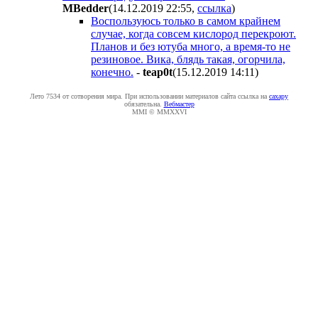
MBedder
(14.12.2019 22:55
,
ссылка
)
Воспользуюсь только в самом крайнем
случае, когда совсем кислород перекроют.
Планов и без ютуба много, а время-то не
резиновое. Вика, блядь такая, огорчила,
конечно.
-
teap0t
(15.12.2019 14:11
)
Лето 7534 от сотворения мира. При использовании материалов сайта ссылка на
caxapу
обязательна.
Вебмастер
MMI © MMXXVI