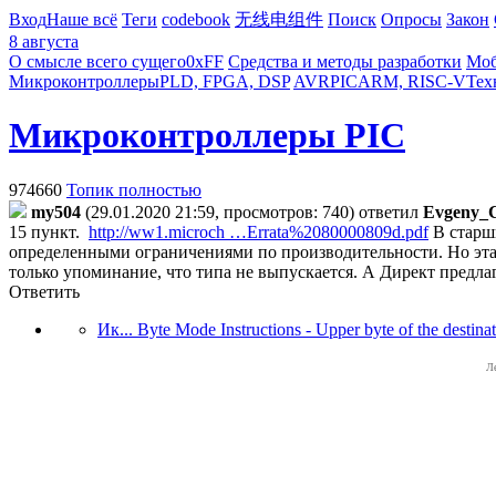
Вход
Наше всё
Теги
codebook
无线电组件
Поиск
Опросы
Закон
8 августа
О смысле всего сущего
0xFF
Средства и методы разработки
Моб
Микроконтроллеры
PLD, FPGA, DSP
AVR
PIC
ARM, RISC-V
Тех
Микроконтроллеры PIC
974660
Топик полностью
my504
(29.01.2020 21:59, просмотров: 740)
ответил
Evgeny_
15 пункт.
http://ww1.microch …Errata%2080000809d.pdf
В старши
определенными ограничениями по производительности. Но эта г
только упоминание, что типа не выпускается. А Директ предлаг
Ответить
Ик... Byte Mode Instructions - Upper byte of the destinat
Л