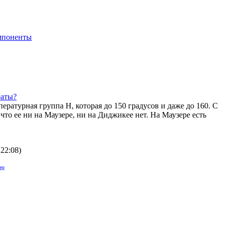
мпоненты
раты?
ературная группа H, которая до 150 градусов и даже до 160. С
то ее ни на Маузере, ни на Диджикее нет. На Маузере есть
 22:08
)
ер