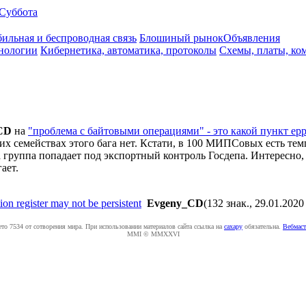
Суббота
ильная и беспроводная связь
Блошиный рынок
Объявления
нологии
Кибернетика, автоматика, протоколы
Схемы, платы, ко
CD
на
"проблема с байтовыми операциями" - это какой пункт ер
х семействах этого бага нет. Кстати, в 100 МИПСовых есть темп
руппа попадает под экспортный контроль Госдепа. Интересно, ч
ает.
ion register may not be persistent
Evgeny_CD
(132 знак., 29.01.2020
ето 7534 от сотворения мира. При использовании материалов сайта ссылка на
caxapу
обязательна.
Вебмаст
MMI © MMXXVI