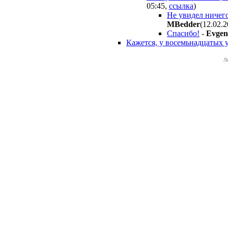
05:45
,
ссылка
)
Не увидел ничего
MBedder
(12.02.
Спасибо!
-
Evge
Кажется, у восемьнадцатых 
Л