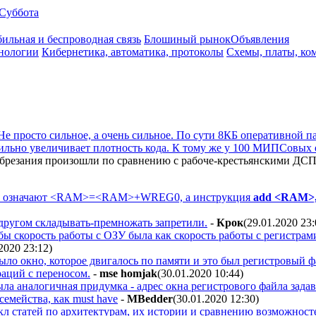
Суббота
ильная и беспроводная связь
Блошиный рынок
Объявления
нологии
Кибернетика, автоматика, протоколы
Схемы, платы, ко
Не просто сильное, а очень сильное. По сути 8КБ оперативной 
ильно увеличивает плотность кода. К тому же у 100 МИПСовых 
 обрезания произошли по сравнению с рабоче-крестьянскими Д
означают <RAM>=<RAM>+WREG0, а инструкция
add <RAM>
 другом складывать-премножать запретили.
-
Крок
(29.01.2020 23
тобы скорость работы с ОЗУ была как скорость работы с регистра
.2020 23:12
)
о окно, которое двигалось по памяти и это был регистровый фа
аций с переносом.
-
mse homjak
(30.01.2020 10:44
)
а аналогичная придумка - адрес окна регистрового файла задава
семейства, как must have
-
MBedder
(30.01.2020 12:30
)
кл статей по архитектурам, их истории и сравнению возможност