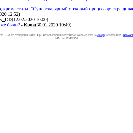
, кроме статьи "Суперскалярный стековый процессор: скрещиваем
2020 12:52
)
ny_CD
(12.02.2020 10:00
)
уже были?
-
Крок
(30.01.2020 10:49
)
ето 7534 от сотворения мира. При использовании материалов сайта ссылка на
caxapу
обязательна.
Вебмаст
MMI © MMXXVI