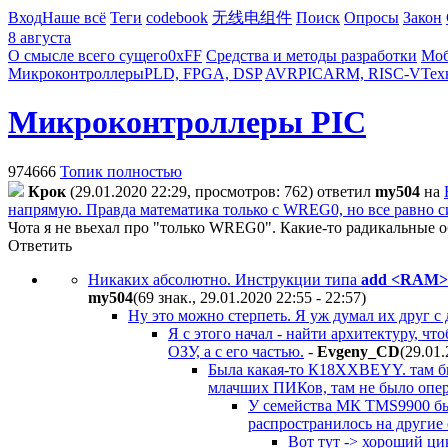
Вход
Наше всё
Теги
codebook
无线电组件
Поиск
Опросы
Закон
8 августа
О смысле всего сущего
0xFF
Средства и методы разработки
Моб
Микроконтроллеры
PLD, FPGA, DSP
AVR
PIC
ARM, RISC-V
Тех
Микроконтроллеры PIC
974666
Топик полностью
Крок
(29.01.2020 22:29, просмотров: 762)
ответил
my504
на
напрямую. Правда математика только с WREG0, но все равно с
Чота я не вьехал про "только WREG0". Какие-то радикальные
Ответить
Никаких абсолютно. Инструкции типа
add <RAM>
my504
(69 знак., 29.01.2020 22:55 - 22:57
)
Ну это можно стерпеть. Я уж думал их друг с
Я с этого начал - найти архитектуру, ч
ОЗУ, а с его частью.
-
Evgeny_CD
(29.01
Была какая-то К18ХХВЕYY. там был
млачших ПИКов, там не было опер
У семейства МК TMS9900 был
распространилось на другие 
Вот тут -> хороший ци