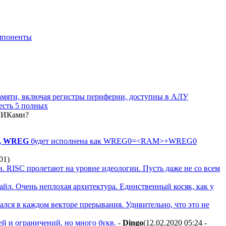
мпоненты
памяти, включая регистры периферии, доступны в АЛУ
есть 5 полных
СПИКами?
, WREG
будет исполнена как WREG0=<RAM>+WREG0
:01
)
ми. RISC пролетают на уровне идеологии. Пусть даже не со всем
йл. Очень неплохая архитектура. Единственный косяк, как у
лся в каждом векторе прерывания. Удивительно, что это не
ей и ограничений, но много букв.
-
Dingo
(12.02.2020 05:24 -