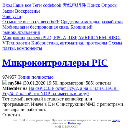
Вход
Наше всё
Теги
codebook
无线电组件
Поиск
Опросы
Закон
Воскресенье
9 августа
О смысле всего сущего
0xFF
Средства и методы разработки
Мобильная и беспроводная связь
Блошиный
рынок
Объявления
Микроконтроллеры
PLD, FPGA, DSP
AVR
PIC
ARM, RISC-
V
Технологии
Кибернетика, автоматика, протоколы
Схемы,
платы, компоненты
Микроконтроллеры PIC
974957
Топик полностью
my504
(30.01.2020 19:50, просмотров: 585)
ответил
MBedder
на
На dsPIC33F будет Fcy/2, а на Е или СН/СК -
Fcy/4. И какой это NOP ты имеешь в виду?
Тот самый, который вставляет конвейер или
программист.
Иначе в Е и С инструкции ЧМЗ с регистрами
вне ядра не работают.
Ответить
Лето 7534 от сотворения мира. При использовании материалов сайта ссылка на
caxapу
обязательна.
Вебмастер
MMI © MMXXVI