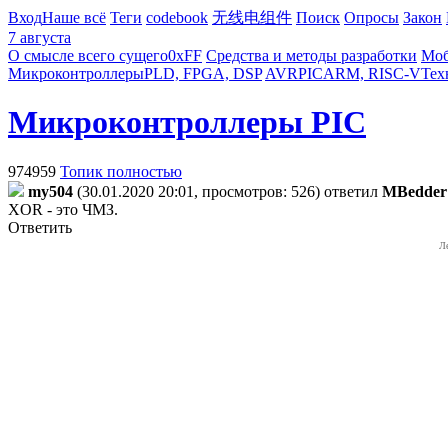
Вход
Наше всё
Теги
codebook
无线电组件
Поиск
Опросы
Закон
7 августа
О смысле всего сущего
0xFF
Средства и методы разработки
Моб
Микроконтроллеры
PLD, FPGA, DSP
AVR
PIC
ARM, RISC-V
Тех
Микроконтроллеры PIC
974959
Топик полностью
my504
(30.01.2020 20:01, просмотров: 526)
ответил
MBedder
XOR - это ЧМЗ.
Ответить
Л