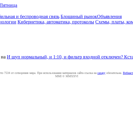
Пятница
ильная и беспроводная связь
Блошиный рынок
Объявления
нологии
Кибернетика, автоматика, протоколы
Схемы, платы, ко
на
И щуп нормальный, и 1:10, и фильтр входной отключен? Кста
ето 7534 от сотворения мира. При использовании материалов сайта ссылка на
caxapу
обязательна.
Вебмаст
MMI © MMXXVI