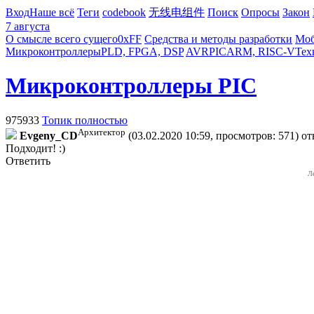
Вход
Наше всё
Теги
codebook
无线电组件
Поиск
Опросы
Закон
7 августа
О смысле всего сущего
0xFF
Средства и методы разработки
Моб
Микроконтроллеры
PLD, FPGA, DSP
AVR
PIC
ARM, RISC-V
Тех
Микроконтроллеры PIC
975933
Топик полностью
Архитектор
Evgeny_CD
(03.02.2020 10:59, просмотров: 571)
от
Подходит! :)
Ответить
Л