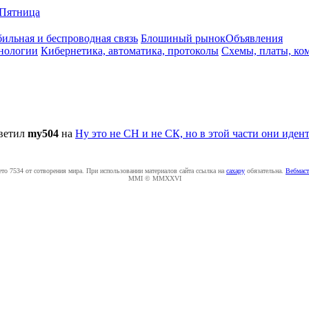
Пятница
ильная и беспроводная связь
Блошиный рынок
Объявления
нологии
Кибернетика, автоматика, протоколы
Схемы, платы, ко
ветил
my504
на
Ну это не СН и не СК, но в этой части они иденти
ето 7534 от сотворения мира. При использовании материалов сайта ссылка на
caxapу
обязательна.
Вебмаст
MMI © MMXXVI