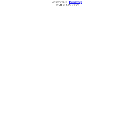
обязательна.
Вебмастер
MMI © MMXXVI