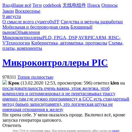
Вход
Наше всё
Теги
codebook
无线电组件
Поиск
Опросы
Закон
Воскресенье
9 августа
О смысле всего сущего
0xFF
Средства и методы разработки
Мобильная и беспроводная связь
Блошиный
рынок
Объявления
Микроконтроллеры
PLD, FPGA, DSP
AVR
PIC
ARM, RISC-
V
Технологии
Кибернетика, автоматика, протоколы
Схемы,
платы, компоненты
Микроконтроллеры PIC
978311
Топик полностью
Крок
(13.02.2020 12:53, просмотров: 596)
ответил
klen
на
последовательность очень важна, этож железка. чтоб
компиллер и оптимизировал и не перетасовывал трассу
именно там где нужно программисту в GCC есть стандартный
метод барьер записи(памяти), это логическая штука не
имеющая отношения к железу
Ни хрена себе. У меня оказалось проще. Включил всё, кроме
запуска генератора цапового.
Ответить
Лето 7534 от сотворения мира. При использовании материалов сайта ссылка на
caxapу