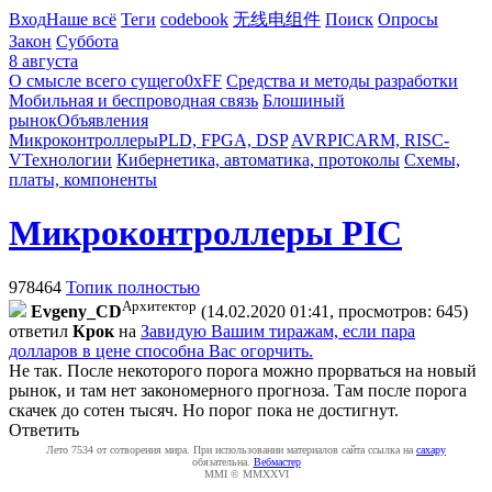
Вход
Наше всё
Теги
codebook
无线电组件
Поиск
Опросы
Закон
Суббота
8 августа
О смысле всего сущего
0xFF
Средства и методы разработки
Мобильная и беспроводная связь
Блошиный
рынок
Объявления
Микроконтроллеры
PLD, FPGA, DSP
AVR
PIC
ARM, RISC-
V
Технологии
Кибернетика, автоматика, протоколы
Схемы,
платы, компоненты
Микроконтроллеры PIC
978464
Топик полностью
Архитектор
Evgeny_CD
(14.02.2020 01:41, просмотров: 645)
ответил
Крок
на
Завидую Вашим тиражам, если пара
долларов в цене способна Вас огорчить.
Не так. После некоторого порога можно прорваться на новый
рынок, и там нет закономерного прогноза. Там после порога
скачек до сотен тысяч. Но порог пока не достигнут.
Ответить
Лето 7534 от сотворения мира. При использовании материалов сайта ссылка на
caxapу
обязательна.
Вебмастер
MMI © MMXXVI