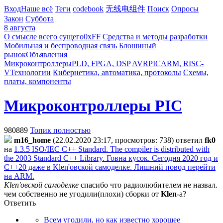
Вход
Наше всё
Теги
codebook
无线电组件
Поиск
Опросы
Закон
Суббота
8 августа
О смысле всего сущего
0xFF
Средства и методы разработки
Мобильная и беспроводная связь
Блошиный
рынок
Объявления
Микроконтроллеры
PLD, FPGA, DSP
AVR
PIC
ARM, RISC-
V
Технологии
Кибернетика, автоматика, протоколы
Схемы,
платы, компоненты
Микроконтроллеры PIC
980889
Топик полностью
m16_home
(22.02.2020 23:17, просмотров: 738)
ответил
fk0
на
1.3.5 ISO/IEC C++ Standard. The compiler is distributed with
the 2003 Standard C++ Library. Говна кусок. Сегодня 2020 год и
C++20 даже в Klen'овской самоделке. Лишний повод перейти
на ARM.
Klen'овской самоделке
спасибо что радиолюбителем не назвал.
чем собственно не угодили(плохи) сборки от
Klen
-а?
Ответить
Всем угодили, но как известно хорошее