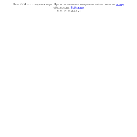
Лето 7534 от сотворения мира. При использовании материалов сайта ссылка на
caxapу
обязательна.
Вебмастер
MMI © MMXXVI