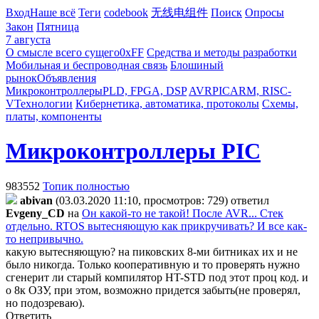
Вход
Наше всё
Теги
codebook
无线电组件
Поиск
Опросы
Закон
Пятница
7 августа
О смысле всего сущего
0xFF
Средства и методы разработки
Мобильная и беспроводная связь
Блошиный
рынок
Объявления
Микроконтроллеры
PLD, FPGA, DSP
AVR
PIC
ARM, RISC-
V
Технологии
Кибернетика, автоматика, протоколы
Схемы,
платы, компоненты
Микроконтроллеры PIC
983552
Топик полностью
abivan
(03.03.2020 11:10, просмотров: 729)
ответил
Evgeny_CD
на
Он какой-то не такой! После AVR... Стек
отдельно. RTOS вытесняющую как прикручивать? И все как-
то непривычно.
какую вытесняющую? на пиковских 8-ми битниках их и не
было никогда. Только кооперативную и то проверять нужно
сгенерит ли старый компилятор HT-STD под этот проц код. и
о 8к ОЗУ, при этом, возможно придется забыть(не проверял,
но подозреваю).
Ответить