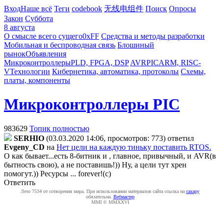
Вход
Наше всё
Теги
codebook
无线电组件
Поиск
Опросы
Закон
Суббота
8 августа
О смысле всего сущего
0xFF
Средства и методы разработки
Мобильная и беспроводная связь
Блошиный
рынок
Объявления
Микроконтроллеры
PLD, FPGA, DSP
AVR
PIC
ARM, RISC-
V
Технологии
Кибернетика, автоматика, протоколы
Схемы,
платы, компоненты
Микроконтроллеры PIC
983629
Топик полностью
SERHIO
(03.03.2020 14:06, просмотров: 773)
ответил
Evgeny_CD
на
Нет цели на каждую тиньку поставить RTOS.
О как бывает...есть 8-битник и , главное, привычный, и AVR(в
бытность свою), а не поставишь!)) Ну, а цели тут хрен
помогут.)) Ресурсы ... forever!(c)
Ответить
Лето 7534 от сотворения мира. При использовании материалов сайта ссылка на
caxapу
обязательна.
Вебмастер
MMI © MMXXVI